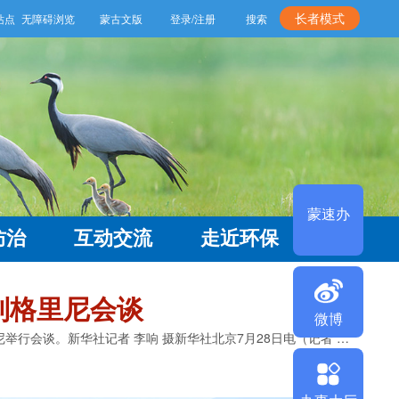
长者模式
无障碍浏览
蒙古文版
登录/注册
搜索
蒙速办
防治
互动交流
走近环保
微博
列格里尼会谈
7月28日上午，国家主席习近平在北京人民大会堂同来华进行国事访问的斯洛伐克总统佩列格里尼举行会谈。新华社记者 李响 摄新华社北京7月28日电（记者 邵艺博）...
办事大厅