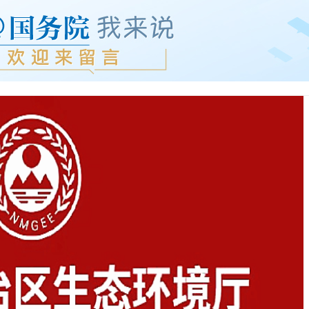
内
换
统