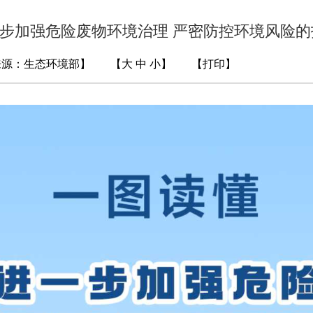
进一步加强危险废物环境治理 严密防控环境风险
【来源：生态环境部
】 【
大
中
小
】 【
打印
】