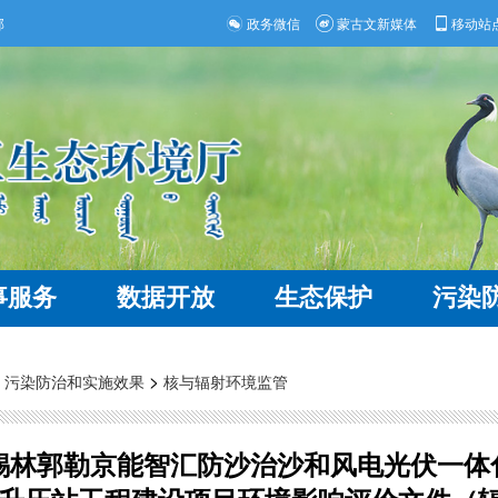
部
政务微信
蒙古文新媒体
移动站
事服务
数据开放
生态保护
污染
>
>
污染防治和实施效果
核与辐射环境监管
林郭勒京能智汇防沙治沙和风电光伏一体化工