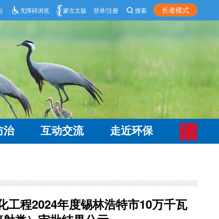
长者模式
点
无障碍浏览
蒙古文版
登录/注册
搜索
防治
互动交流
走近环保
程2024年度锡林浩特市10万千瓦