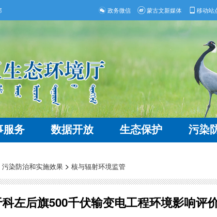
部
政务微信
蒙古文新媒体
移动站
事服务
数据开放
生态保护
污染
>
>
污染防治和实施效果
核与辐射环境监管
科左后旗500千伏输变电工程环境影响评