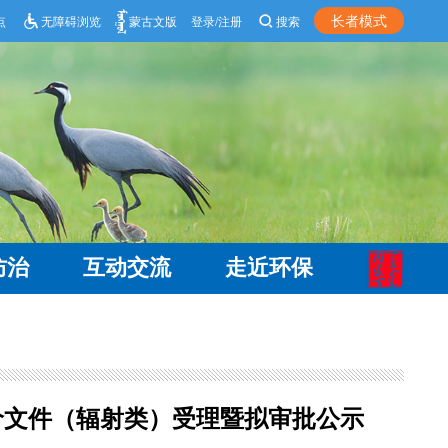
长者模式
点
无障碍浏览
蒙古文版
登录/注册
搜索
防治
互动交流
走近环保
价文件（辐射类）受理暨拟审批公示