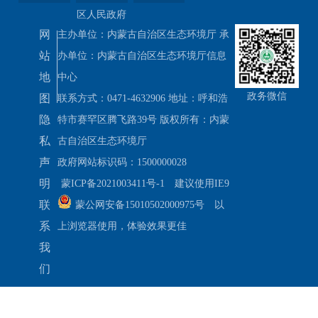
区人民政府
网
主办单位：内蒙古自治区生态环境厅 承
站
办单位：内蒙古自治区生态环境厅信息
地
中心
政务微信
图
联系方式：0471-4632906 地址：呼和浩
隐
特市赛罕区腾飞路39号 版权所有：内蒙
私
古自治区生态环境厅
声
政府网站标识码：1500000028
明
蒙ICP备2021003411号-1
建议使用IE9
联
蒙公网安备15010502000975号
以
系
上浏览器使用，体验效果更佳
我
们