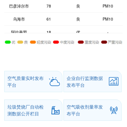
巴彦淖尔市
78
良
PM10
乌海市
61
良
PM10
阿拉善盟
18
优
-
呼和浩特市
28
优
-
包头市
32
优
-
呼伦贝尔市
30
优
-
空气质量实时发布
企业自行监测数据
平台
发布平台
垃圾焚烧厂自动检
空气吸收剂量率发
测数据公开栏目
布平台