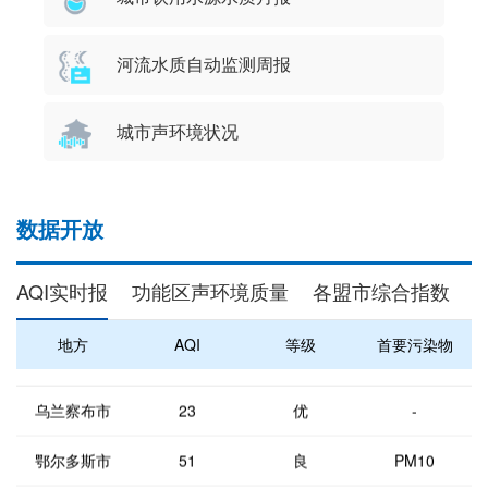
河流水质自动监测周报
城市声环境状况
兴安盟
44
优
-
数据开放
通辽市
40
优
-
AQI实时报
功能区声环境质量
各盟市综合指数
赤峰市
23
优
-
锡林郭勒盟
14
优
-
地方
AQI
等级
首要污染物
乌兰察布市
23
优
-
鄂尔多斯市
51
良
PM10