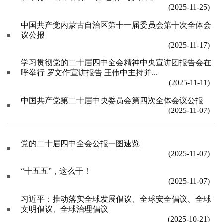
(2025-11-25)
中国共产党内蒙古自治区第十一届委员会第十次全体会
议公报
(2025-11-17)
学习贯彻党的二十届四中全会精神中央宣讲团报告会在
呼举行 罗文作宣讲报告 王伟中主持并...
(2025-11-11)
中国共产党第二十届中央委员会第四次全体会议公报
(2025-11-07)
党的二十届四中全会公报一图速览
(2025-11-07)
“十五五”，这么干！
(2025-11-07)
习近平：推动落实全球发展倡议、全球安全倡议、全球
文明倡议、全球治理倡议
(2025-10-21)