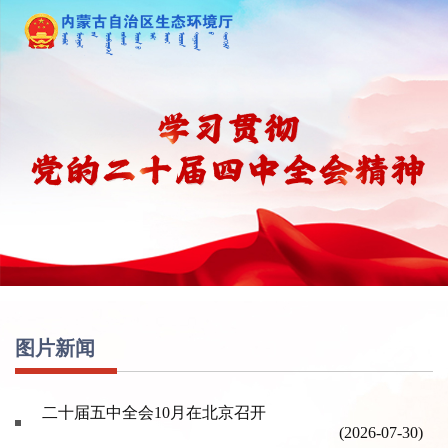
图片新闻
二十届五中全会10月在北京召开
(2026-07-30)