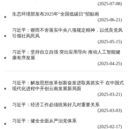
(2025-07-08)
生态环境部发布2025年“全国低碳日”招贴画
(2025-06-21)
习近平：锲而不舍落实中央八项规定精神，以优良党风
引领社风民风
(2025-05-15)
习近平：坚持自立自强 突出应用导向 推动人工智能健
康有序发展
(2025-04-25)
习近平：解放思想改革创新奋发进取真抓实干 在中国式
现代化进程中开创云南发展新局面
(2025-03-21)
习近平：经济工作必须统筹好几对重要关系
(2025-03-03)
习近平：健全全面从严治党体系
(2025-02-17)