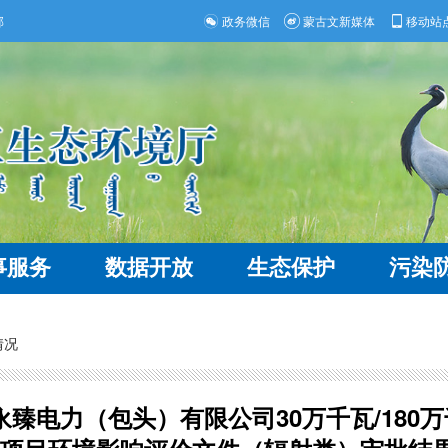
部
政务微信
蒙古文新媒体
移动站
事服务
数据开放
生态保护
污染
情况
臻电力（包头）有限公司30万千瓦/180