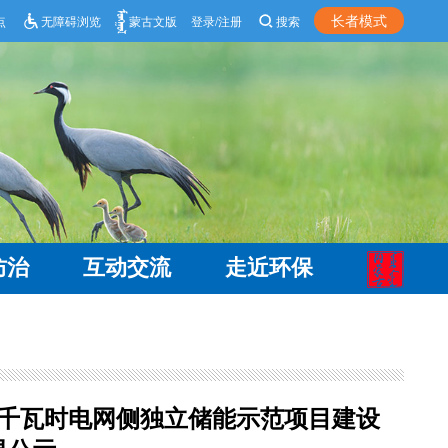
长者模式
点
无障碍浏览
蒙古文版
登录/注册
搜索
防治
互动交流
走近环保
万千瓦时电网侧独立储能示范项目建设