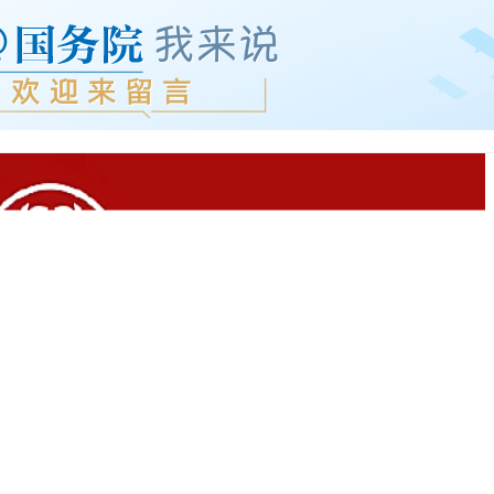
内
换
统