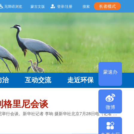
长者模式
无障碍浏览
蒙古文版
登录/注册
搜索
蒙速办
防治
互动交流
走近环保
微博
列格里尼会谈
7月28日上午，国家主席习近平在北京人民大会堂同来华进行国事访问的斯洛伐克总统佩列格里尼举行会谈。新华社记者 李响 摄新华社北京7月28日电（记者 邵艺博）...
办事大厅