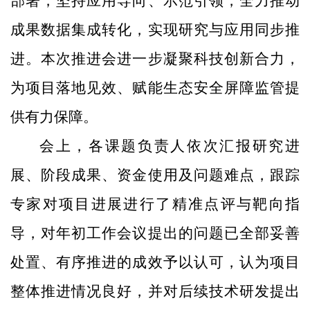
部署
，
坚持应用导向、示范引领，全力推动
成果数据集成转化，
实现研究与应用同步推
进。
本
次推进会进一步凝聚
科技
创新合力
，
为项目
落地见效
、
赋能生态安全屏障监管
提
供有力保障。
会上，各课题
负责人
依次汇报研究进
展、阶段成果、资金使用及
问题
难点，跟踪
专家
对项目进展进行了
精准点评
与
靶向指
导，
对年初工作会议提出的问题已全部妥善
处置、有序推进的成效予以认可，认为
项目
整体推进情况良好，并对后续技术研发提出