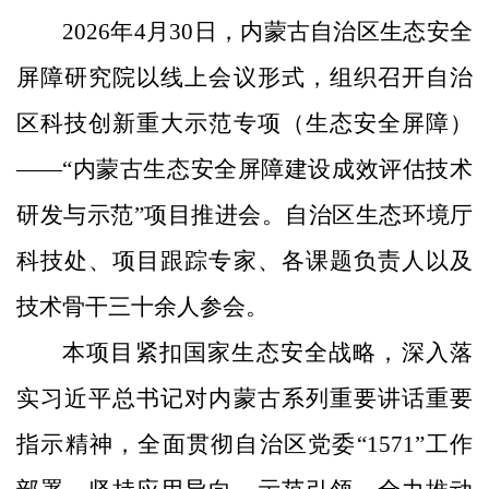
2026年4月30日，
内蒙古自治区生态安全
屏障研究院
以线上会议形式，
组织召开自治
区科技创新重大示范专项（生态安全屏障）
——“
内蒙古生态安全屏障建设成效评估技术
研发与示范
”
项目推进会
。
自治区生态环境厅
科技处、
项目跟踪专家、各课题负责人以及
技术骨干
三十余人
参会
。
本项目
紧扣
国家生态安全战略
，
深入
落
实习近平总书记对内蒙古系列重要讲话重要
指示精神
，
全面
贯彻自治区
党委
“
1571
”工作