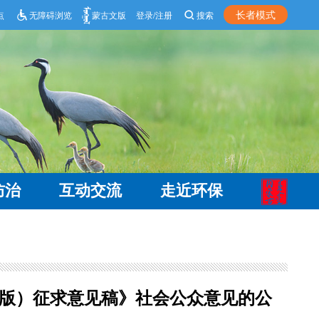
长者模式
点
无障碍浏览
蒙古文版
登录/注册
搜索
防治
互动交流
走近环保
6版）征求意见稿》社会公众意见的公