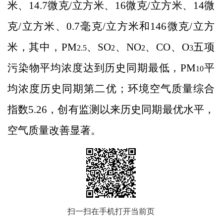
米、
14.7
微克
/
立方米、
16
微克
/
立方米、
14
微
克
/
立方米、
0.7
毫克
/
立方米和
146
微克
/
立方
米
，其中，
PM
、
SO
、
NO
、
CO
、
O
五项
2.5
2
2
3
污染物
平均浓度
达到历史同期最低，
PM
平
10
均浓度历史同期第二优；
环境空气质量综合
指数
5.26
，
创有监测以来历史同期最优水平，
空气质量改善显著。
扫一扫在手机打开当前页