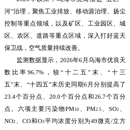
河”治理，聚焦工业排放、移动源治理、扬尘
控制等重点领域，以及矿区、工业园区、城
区、农区、道路等重点区域，深入打好蓝天
保卫战，空气质量持续改善。
监测数据显示，
2026
年
6
月乌海市优良天
数比率
96.7%
，较“十二五”末、“十三
五”末、“十四五”末历史同期
6
月分别提高了
23.4
个百分点、
20.0
个百分点和
26.7
个百分
点。
六项主要污染物PM
、PM
、SO
、
10
2.5
2
NO
、CO和O
平均浓度分别为
49
微克
/
立方
2
3