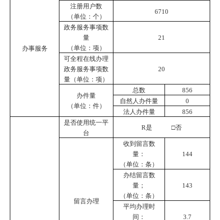
注册用户数
6710
（单位：个）
政务服务事项数
量
21
（单位：项）
办事服务
可全程在线办理
政务服务事项数
20
量（单位：项）
总数
856
办件量
自然人办件量
0
（单位：件）
法人办件量
856
是否使用统一平
R
是 □否
台
收到留言数
量：
144
（单位：条）
办结留言数
量；
143
（单位：条）
留言办理
平均办理时
间：
3.7