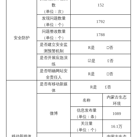
数
152
（单位：次）
发现问题数量
1792
（单位：个）
问题整改数量
1788
安全防护
（单位：个）
是否建立安全监
R
是 □否
测预警机制
是否开展应急演
☑
是
£
否
练
是否明确网站安
R
是 □否
全责任人
是否有移动新媒
R
是
£
否
体
内蒙古生态
名称
环境
信息发布量
微博
1089
（单位：条）
关注量
16.1
万
（单位：个）
移动新媒体
内蒙古生态