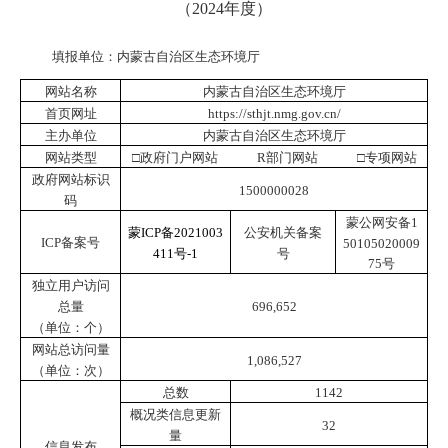
（2024年度）
填报单位：内蒙古自治区生态环境厅
网站名称
内蒙古自治区生态环境厅
首页网址
https://sthjt.nmg.gov.cn/
主办单位
内蒙古自治区生态环境厅
网站类型
□政府门户网站
R
部门网站 □专项网站
政府网站标识
1500000028
码
蒙公网安备1
蒙ICP备2021003
公安机关备案
ICP
备案号
50105020009
411号-1
号
75号
独立用户访问
总量
696,652
（单位：个）
网站总访问量
1,086,527
（单位：次）
总数
1142
概况类信息更新
32
量
信息发布