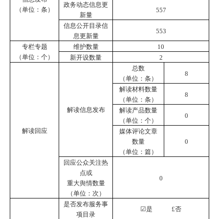
政务动态信息更
（单位：条）
557
新量
信息公开目录信
553
息更新量
专栏专题
维护数量
10
（单位：个）
新开设数量
2
总数
8
（单位：条）
解读材料数量
8
（单位：条）
解读信息发布
解读产品数量
0
（单位：个）
解读回应
媒体评论文章
数量
0
（单位：篇）
回应公众关注热
点或
0
重大舆情数量
（单位：次）
是否发布服务事
☑是
£
否
项目录