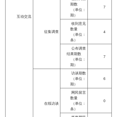
期数
7
（单位：
期）
互动交流
收到意见
数量
征集调查
4
（单位：
条）
公布调查
结果期数
7
（单位：
期）
访谈期数
（单位：
6
期）
网民留言
数量
0
在线访谈
（单位：
条）