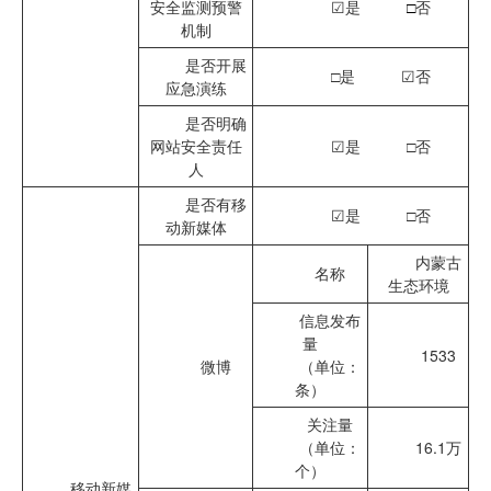
安全监测预警
☑
是
□
否
机制
是否开展
□
是 ☑否
应急演练
是否明确
网站安全责任
☑
是 □否
人
是否有移
☑
是
□
否
动新媒体
内蒙古
名称
生态环境
信息发布
量
1533
微博
（单位：
条）
关注量
（单位：
16.1万
个）
移动新媒