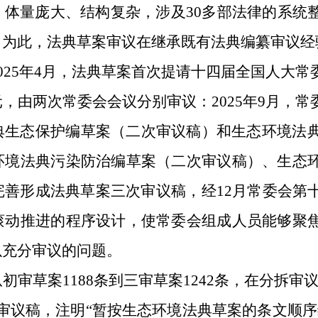
，体量庞大、结构复杂，涉及
30
多部法律的系统
。为此，法典草案审议在继承既有法典编纂审议经
025
年
4
月，法典草案首次提请十四届全国人大常
元，由两次常委会会议分别审议：
2025
年
9
月，常
典生态保护编草案（二次审议稿）和生态环境法
环境法典污染防治编草案（二次审议稿）、生态
完善形成法典草案三次审议稿，经
12
月常委会第
滚动推进的程序设计，使常委会组成人员能够聚
以充分审议的问题。
从初审草案
1188
条到三审草案
1242
条，在分拆审
审议稿，注明“暂按生态环境法典草案的条文顺序