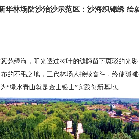
新华林场防沙治沙示范区：沙海织锦绣 绘
作葱茏绿海，阳光透过树叶的缝隙留下斑驳的光影
遍布的不毛之地，三代林场人接续奋斗，终使碱滩
为“绿水青山就是金山银山”实践创新基地。