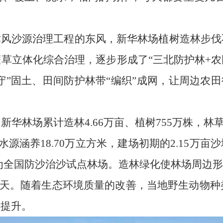
、京津风沙源治理工程的东风，新华林场植树造林步
草立体化综合治理，逐步形成了“三北防护林+农
守”固土、田间防护林带“编织”成网，让周边农
林场累计造林4.66万亩、植树755万株，林草覆
万吨、水源涵养18.70万立方米，建场初期的2.15
3年成为全国防沙治沙试点林场。造林绿化使林场周边
年的19天。随着生态环境质量的改善，当地野生动物
断提升。