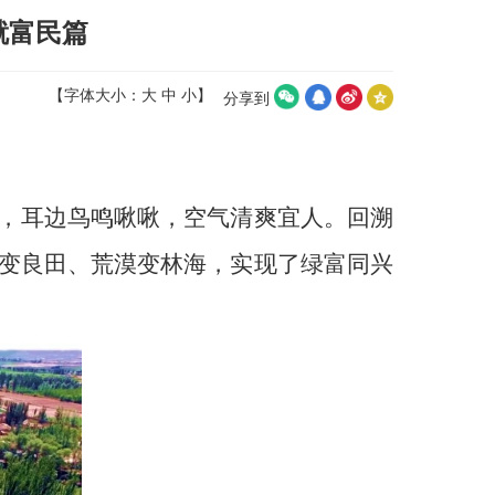
就富民篇
【字体大小：
大
中
小
】
分享到
，耳边鸟鸣啾啾，空气清爽宜人。回溯
变良田、荒漠变林海，实现了绿富同兴