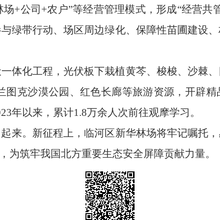
“林场+公司+农户”等经营管理模式，形成“经营
参与绿带行动、场区周边绿化、保障性苗圃建设、
伏一体化工程，光伏板下栽植黄芩、梭梭、沙棘、
乌兰图克沙漠公园、红色长廊等旅游资源，开辟
23年以来，累计1.8万余人次前往观摩学习。
富起来。新征程上，临河区新华林场将牢记嘱托，
”，为筑牢我国北方重要生态安全屏障贡献力量。