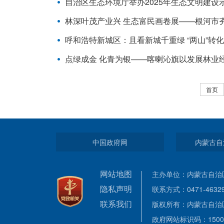
自治区生态环境厅举办2025年生态文明建设
林深叶茂产业兴 生态富民画卷展——根河市
呼和浩特新城区：且看新城千重绿 “两山”转
点绿成金 化青为银——喀喇沁旗以发展林业经
首页
中国政府网
内蒙古自
网站地图
主办单位：内蒙古自治
隐私声明
联系方式：0471-46
联系我们
版权所有：内蒙古自治
政府网站标识码：1500