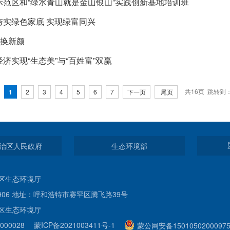
示范区和“绿水青山就是金山银山”实践创新基地培训班
夯实绿色家底 实现绿富同兴
化换新颜
济实现“生态美”与“百姓富”双赢
共16页 跳转到
1
2
3
4
5
6
7
下一页
尾页
治区人民政府
生态环境部
区生态环境厅
32906 地址：呼和浩特市赛罕区腾飞路39号
区生态环境厅
000028
蒙ICP备2021003411号-1
蒙公网安备1501050200097