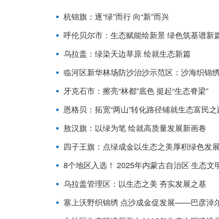
杭锦旗：逐“绿”而行 向“新”而兴
呼伦贝尔市：生态赋能绘新景 绿色筑基谱新
乌拉盖：绿染天边草原 绘就生态新篇
临河区新华林场防沙治沙示范区：沙海织锦绣
牙克石市：擦亮“林都”底色 挺起“生态脊梁”
恩格贝：拓宽“两山”转化路径铺就生态富民之
敖汉旗：以绿为笔 绘就高质量发展新画卷
四子王旗：点绿成金以生态之美厚积绿色发
8个地区入选！ 2025年内蒙古自治区 生态
乌拉盖管理区：以生态之美 夯实发展之基
塞上沃野织锦绣 点沙成金促发展——巴彦淖